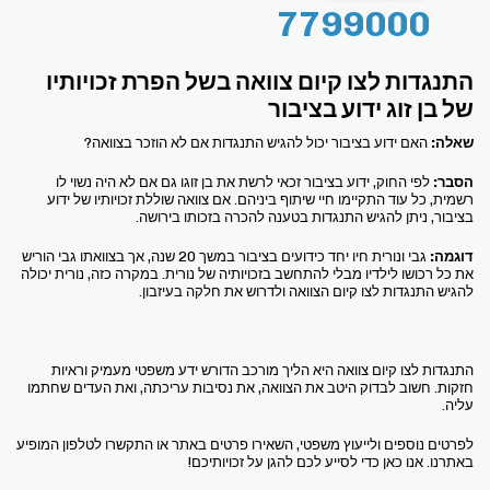
7799000
התנגדות לצו קיום צוואה בשל הפרת זכויותיו
של בן זוג ידוע בציבור
שאלה:
האם ידוע בציבור יכול להגיש התנגדות אם לא הוזכר בצוואה?
הסבר:
לפי החוק, ידוע בציבור זכאי לרשת את בן זוגו גם אם לא היה נשוי לו
רשמית, כל עוד התקיימו חיי שיתוף ביניהם. אם צוואה שוללת זכויותיו של ידוע
בציבור, ניתן להגיש התנגדות בטענה להכרה בזכותו בירושה.
דוגמה:
גבי ונורית חיו יחד כידועים בציבור במשך 20 שנה, אך בצוואתו גבי הוריש
את כל רכושו לילדיו מבלי להתחשב בזכויותיה של נורית. במקרה כזה, נורית יכולה
להגיש התנגדות לצו קיום הצוואה ולדרוש את חלקה בעיזבון.
התנגדות לצו קיום צוואה היא הליך מורכב הדורש ידע משפטי מעמיק וראיות
חזקות. חשוב לבדוק היטב את הצוואה, את נסיבות עריכתה, ואת העדים שחתמו
עליה.
לפרטים נוספים ולייעוץ משפטי, השאירו פרטים באתר או התקשרו לטלפון המופיע
באתרנו. אנו כאן כדי לסייע לכם להגן על זכויותיכם!