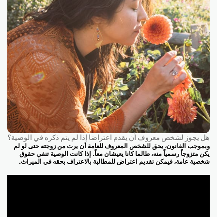
هل يجوز لشخص معروف أن يقدم اعتراضا إذا لم يتم ذكره في الوصية؟
وبموجب القانون، يحق للشخص المعروف للعامة أن يرث من زوجته حتى لو لم
يكن متزوجاً رسمياً منه، طالما كانا يعيشان معاً. إذا كانت الوصية تنفي حقوق
شخصية عامة، فيمكن تقديم اعتراض للمطالبة بالاعتراف بحقه في الميراث.