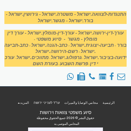
התנגדות-לצוואה.ישראל
-
משטרה.ישראל
-
גירושין.ישראל
-
בורר.ישראל
-
מגשר.ישראל
עורך-דין-ירושה.ישראל
-
עורך-דין-מומלץ.ישראל
-
עורך דין
מומלץ
-
מגשר
-
סיוע משפטי
-
בורר
תביעה-יצוגית.ישראל
כתב-הגנה.ישראל
כתב-תביעה
-
-
-
.ישראל
רשם-הירושה.ישראל
-
ידועה-בציבור.ישראל
גרפולוג.ישראל
מתווכים.ישראל
עורכ
-
-
-
י דין
פרשת השבוע
בעזרת השם
-
-
الرئيسية
محامي الوصايا والميراث
עו"ד לענייני ירושה
المزيد
סיוע משפטי צוואות וירושות
حقوق النشر © 2026 جميع الحقوق محفوظة
المحامي الموصى به