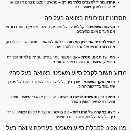
פתרון מהיר למצבים בלתי צפויים
– מתאים למצבים בהם אין זמן או
אפשרות לערוך צוואה בכתב.
חסרונות וסיכונים בצוואה בעל פה
פגיעות משפטית
– קל לערער על תוקפה, במיוחד אם אין תיעוד ברור או
אם העדים אינם מהימנים.
קושי להוכיח את רצון המצווה
– בניגוד לצוואות כתובות, אין דרך לבדוק
את רצונו המדויק של המצווה לאחר מותו.
התיישנות אוטומטית
– אם המצווה נותר בחיים 30 ימים לאחר הצהרת
הצוואה, הצוואה מתבטלת באופן אוטומטי.
מדוע חשוב לקבל סיוע משפטי בצוואה בעל פה?
וידוא תוקף משפטי
– עורך דין יוכל לייעץ כיצד לערוך צוואה בעל פה כך
שתעמוד בדרישות החוק.
תיעוד נכון והגשתה לרשם הירושה
– עורך דין יוודא כי הצוואה תועדה
והועברה לרשם באופן מסודר.
ייצוג במקרה של התנגדות
– אם מוגשת התנגדות לקיום הצוואה, עורך
דין יוכל להגן על חוקיותה בבית המשפט.
פנו אלינו לקבלת סיוע משפטי בעריכת צוואה בעל