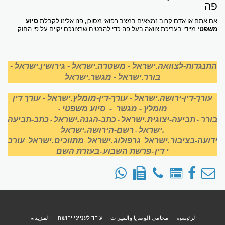
פה
אם אתם או אדם קרוב נמצאים במצב רפואי מסוכן, פנו אלינו לקבלת
סיוע
משפטי
מיידי בעריכת צוואה בעל פה כדי להבטיח שרצונכם יקוים על פי החוק.
התנגדות-לצוואה.ישראל
-
משטרה.ישראל
-
גירושין.ישראל
-
בורר.ישראל
-
מגשר.ישראל
עורך-דין-ירושה.ישראל
-
עורך-דין-מומלץ.ישראל
-
עורך דין
מומלץ
-
מגשר
-
סיוע משפטי
-
בורר
תביעה-יצוגית.ישראל
כתב-הגנה.ישראל
כתב-תביעה
-
-
-
.ישראל
רשם-הירושה.ישראל
-
ידועה-בציבור.ישראל
גרפולוג.ישראל
מתווכים.ישראל
עורכ
-
-
-
י דין
פרשת השבוע
בעזרת השם
-
-
الرئيسية
محامي الوصايا والميراث
עו"ד לענייני ירושה
المزيد