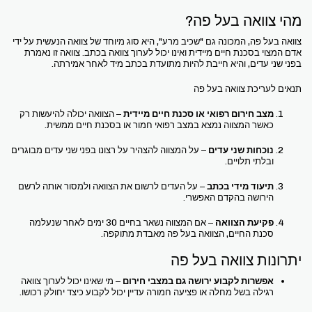
מהי צוואה בעל פה?
צוואה בעל פה, המכונה גם "שכיב מרע", היא סוג מיוחד של צוואה הנעשית על ידי
אדם המצוי בסכנת חיים מיידית ואינו יכול לערוך צוואה בכתב. צוואה זו נאמרת
בפני שני עדים, והיא חייבת להיות מתועדת בכתב מיד לאחר אמירתה.
תנאים לעריכת צוואה בעל פה
מצב חירום רפואי או סכנת חיים מיידית
– הצוואה יכולה להיעשות רק
כאשר המצווה נמצא במצב רפואי חמור או בסכנת חיים ממשית.
נוכחות שני עדים
– על המצווה להצהיר על רצונו בפני שני עדים מבוגרים
ובלתי תלויים.
תיעוד מידי בכתב
– על העדים לרשום את הצוואה ולמסור אותה לרשם
הירושה בהקדם האפשרי.
פקיעת הצוואה
– אם המצווה נשאר בחיים 30 ימים לאחר שנעלמה
סכנת החיים, הצוואה בעל פה מאבדת מתוקפה.
יתרונות צוואה בעל פה
אפשרות לקבוע ירושה גם במצבי חירום
– מי שאינו יכול לערוך צוואה
רגילה בשל מחלה או פציעה חמורה עדיין יכול לקבוע כיצד יחולק רכושו.