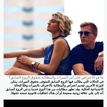
ما هو الاعتراض على أمر الميراث والمطالبة بحقوق الزوج السابق؟
في الحالات التي يطالب فيها الزوج السابق للمتوفى بحقوق الميراث، يمكن
للورثة الآخرين تقديم اعتراض والمطالبة بالاعتراف بالميراث وفقًا للحالة
الاجتماعية الحالية. وقد تظهر مطالبات من هذا النوع عندما يدعي الزوج السابق
أنه كان على علاقة زوجية صحيحة أو أن هناك اتفاقيات قانونية تمنحه حقوقا.