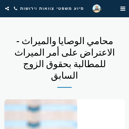
סיוע משפטי צוואות וירושות
محامي الوصايا والميراث -
الاعتراض على أمر الميراث
للمطالبة بحقوق الزوج
السابق