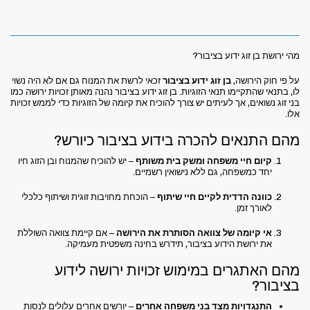
מהי ירושת בן זוג ידוע בציבור?
על פי חוק הירושה,
בן זוג ידוע בציבור
זכאי לרשת את המנוח גם אם לא היה נשוי
לו, בתנאי שהתקיימו תנאי הזוגיות. בן זוג ידוע בציבור נהנה מאותן זכויות ירושה כמו
בני זוג נשואים, אך לעיתים יש צורך להוכיח את קיומה של הזוגיות כדי לממש זכויות
אלו.
מהם התנאים להכרה בידוע בציבור כיורש?
קיום חיי משפחה ומשק בית משותף
– יש להוכיח שהמנוח ובן הזוג חיו
יחד כמשפחה, גם ללא נישואין רשמיים.
כוונה הדדית לקיים חיי שיתוף
– הוכחת מחויבות זוגית ושיתוף כלכלי
לאורך זמן.
אי קיומה של צוואה הסותרת את הירושה
– אם קיימת צוואה השוללת
את ירושת הידוע בציבור, תידרש בחינה משפטית מעמיקה.
מהם האתגרים במימוש זכויות ירושה לידוע
בציבור?
התנגדויות מצד בני משפחה אחרים
– יורשים אחרים עלולים לנסות