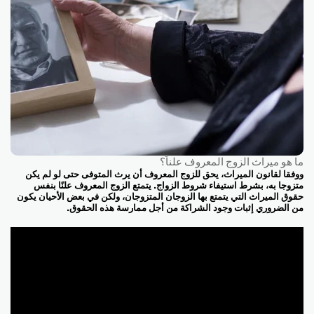
ما هو ميراث الزوج المعروف علناً؟
ووفقا لقانون الميراث، يحق للزوج المعروف أن يرث المتوفى حتى لو لم يكن
متزوجا به، بشرط استيفاء شروط الزواج. يتمتع الزوج المعروف علنًا بنفس
حقوق الميراث التي يتمتع بها الزوجان المتزوجان، ولكن في بعض الأحيان يكون
من الضروري إثبات وجود الشراكة من أجل ممارسة هذه الحقوق.