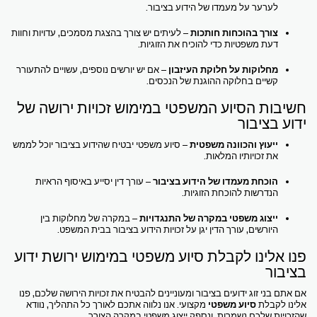
לערער על מעמדו של הידוע בציבור.
צורך בהוכחות חותכות
– לעיתים יש צורך בהצגת מסמכים, עדויות וחוות
דעת משפטיות כדי להוכיח את הזוגיות.
מחלוקות על חלוקת העיזבון
– אם יש יורשים נוספים, עשויים להתעורר
קשיים בחלוקה ההוגנת של הנכסים.
חשיבות הסיוע המשפטי במימוש זכויות ירושה של
ידוע בציבור
ייעוץ והכוונה משפטית
– סיוע משפטי יבטיח שהידוע בציבור יוכל לממש
את זכויותיו המלאות.
הוכחת מעמדו של הידוע בציבור
– עורך דין יסייע באיסוף הראיות
הנדרשות להוכחת הזוגיות.
ייצוג משפטי במקרה של התנגדויות
– במקרה של מחלוקות בין
היורשים, עורך הדין יגן על זכויות הידוע בציבור בבית המשפט.
פנו אלינו לקבלת סיוע משפטי במימוש ירושת ידוע
בציבור
אם אתם בני זוג ידועים בציבור ומעוניינים להבטיח את זכויות הירושה שלכם, פנו
אלינו לקבלת
סיוע משפטי
מקצועי. אנו נלווה אתכם לאורך כל התהליך, נוודא
שהזכויות שלכם נשמרות, ונספק ייצוג משפטי במקרה הצורך.