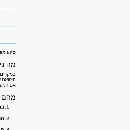
.
סיוע מש
מה ני
במקרים
הצוואה א
אם הנישו
מהם ה
בח
הו
הג