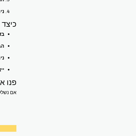
ני
כיצד 
בד
הג
ני
יי
פנו א
אם נשלל