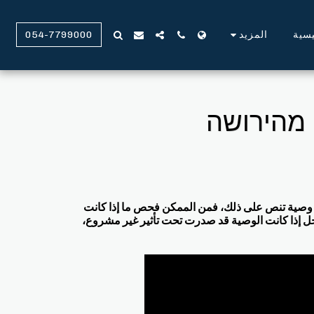
يسية
المزيد
054-7799000
ו מהירושה
 على وصية تنص على ذلك، فمن الممكن فحص ما إذا كانت
دخل إذا كانت الوصية قد صدرت تحت تأثير غير مشروع،