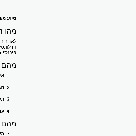
סיוע מש
מהו ר
לאחר חלו
הרלוונטיי
פיננסיי
מהם ש
אי
הג
תש
עד
מהם ה
הש