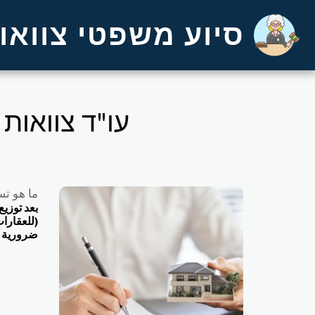
סיוע משפטי צוואות
עו"ד צוואות
ما هو ت
بعد توزي
(للعقارا
ضرورية ل