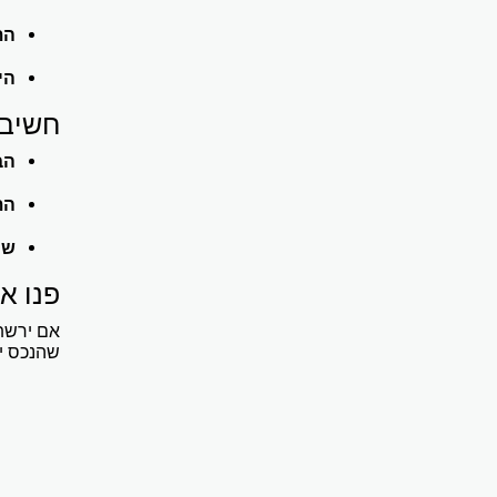
הת
הי
חשיבו
הב
הת
שמ
פנו א
אם ירשת
שהנכס יו