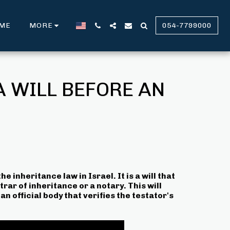
ME
MORE
054-7799000
A WILL BEFORE AN
he inheritance law in Israel. It is a will that
rar of inheritance or a notary. This will
an official body that verifies the testator's