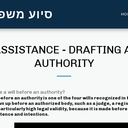
סיוע משפט
HO
SSISTANCE - DRAFTING 
AUTHORITY
s a will before an authority?
before an authority is one of the four wills recognized in t
wn up before an authorized body, such as a judge, a regist
articularly high legal validity, because it is made before 
ence and intentions.