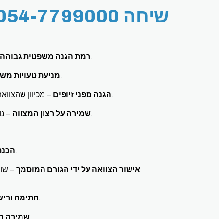
שיחה 054-7799000
– מאחר שהצוואה נערכת בפני רשות מוסמכת, קשה מאוד לערער עליה.
רמת הגנה משפטית גבוהה
– הסיוע המשפטי של הגורם המאשר מבטיח ניסוח מדויק ומחייב.
מניעת טעויות מש
– מכיוון שהצוואה נשמרת על ידי הרשות, היא מוגנת מפני אובדן או שינויים בלתי מורשים.
הגנה מפני זיופים
– נוכחות הגורם הרשמי מוודאת כי הצוואה נערכת ללא השפעה בלתי הוגנת.
שמירה על רצון המצווה
– המצווה מציין בעל פה או בכתב את רצונו לגבי חלוקת רכושו.
הכנת
אישור הצוואה על ידי הגורם המוסמך
– שופ
– הצוואה נחתמת על ידי המצווה ומאושרת על ידי הרשות המוסמכת.
חתימה וריש
– הצוואה נשמרת כדי למנוע אובדן או שינוי בלתי מורשה.
שמירה בא