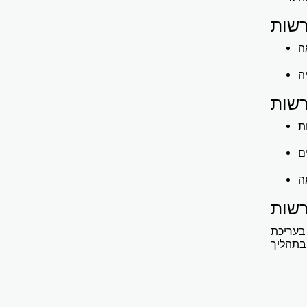
רשות
רשות
עריכת