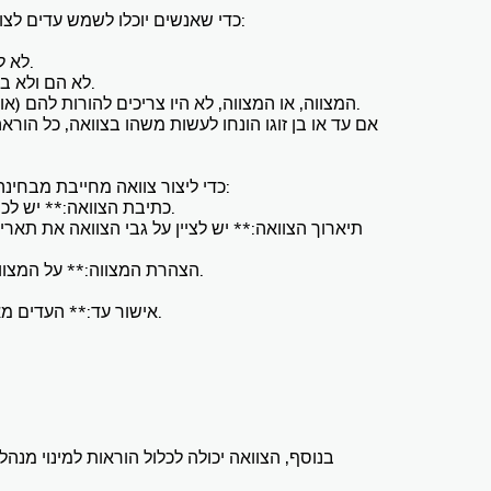
כדי שאנשים יוכלו לשמש עדים לצוואה, עליהם לעמוד בקריטריונים מסוימים:
- לא להיות מוכרז כבלתי כשיר מבחינה חוקית.
- לא הם ולא בן זוגם צריכים להיות מוטבים של הצוואה.
- המצווה, או המצווה, לא היו צריכים להורות להם (או לבן זוגם) לעשות משהו ספציפי בצוואה.
אם עד או בן זוגו הונחו לעשות משהו בצוואה, כל הורא
כדי ליצור צוואה מחייבת מבחינה משפטית, יש לבצע את השלבים הבאים:
1. **כתיבת הצוואה:** יש לכתוב את הצוואה, בכתב יד או בדפוס.
3. **הצהרת המצווה:** על המצווה להצהיר בעל פה בפני שני העדים כי המסמך שלפניהם הוא אכן צוואתם. הניסוח המדויק של הצהרה זו יכול להשתנות.
5. **אישור עד:** העדים מאשרים מיד כי המצווה הצהיר וחתם על הצוואה בנוכחותם. אישור זה צריך להיות בכתב וחתום על ידי העדים על הצוואה.
בנוסף, הצוואה יכולה לכלול הוראות למינוי מנהל