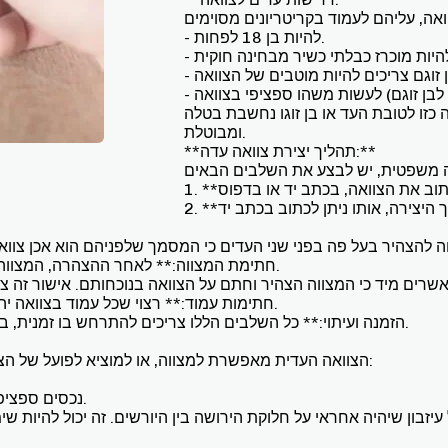
- להיות בן 18 לפחות.
ה כזו לטובת העד או בן זוגו נחשבת בטלה
ומבוטלת.
**תהליך יצירת צוואה עדה:**
2. **תיארוך הצוואה:** יש לציין על גבי הצוואה את תאריך היצירה, אותו ניתן לכתוב בכתב יד
4. **חתימת המצווה:** לאחר ההצהרה, המצווה חותם על הצוואה בכתב ידו בנוכחות שני העדים.
6. **חתימות עמוד:** רצוי שכל עמוד בצוואה יהיה חתום על ידי המצווה והעדים, כולל כל תיקונים.
7. **הזמנה ועיתוי:** כל השלבים הללו צריכים להתרחש בו זמנית, באותה הזדמנות, כדי להבטיח את תקפות התהליך.
הצוואה העדית מאפשרת למצווה, או למוציא לפועל של הצוואה, לחלק את עזבונם בהתאם לרצונו. זה עשוי לכלול:
- נכסים ספציפיים או הטבות מהעיזבון, כגון יצירות אמנות או נכסים.
 עיזבון שיהיה אחראי על חלוקת הירושה בין היורשים. זה יכול להיות 