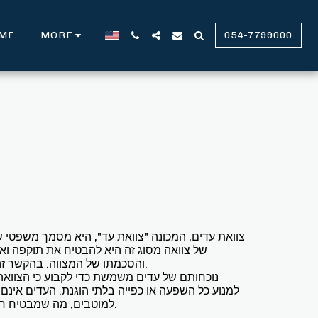
ME
MORE
054-7799000
צוואת עדים, המכונה "צוואת עד", היא מסמך משפטי 
של צוואה מסוג זה היא להבטיח את תוקפה ואת 
והסכמתו של המצווה. בהקשר זה, המונח "מצווה" מתייחס לכותב הצוואה.
נוכחותם של עדים משמשת כדי לקבוע כי הצוואה
למנוע כל השפעה או כפייה בלתי הוגנת. העדים אינם
למוטבים, מה שמבטיח חוסר משוא פנים והגינות בחלוקת הנכסים.