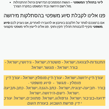
ליווי בתהליך המשפטי
– הגשת המסמכים הנדרשים וניהול ההתנהלות
מול רשם הירושה ובתי המשפט במקרה הצורך.
פנו אלינו לקבלת סיוע משפטי בהסתלקות מירושה
אם ברצונכם לוותר על חלקכם בעיזבון או להעבירו לאחרים, אנו נעניק לכם
סיוע
מקיף להבטחת תהליך תקין וחוקי. פנו אלינו לייעוץ וליווי משפטי מקצועי.
משפטי
התנגדות-לצוואה.ישראל
-
משטרה.ישראל
-
גירושין.ישראל
-
בורר.ישראל
-
מגשר.ישראל
עורך-דין-ירושה.ישראל
-
עורך-דין-מומלץ.ישראל
-
עורך דין
מומלץ
-
מגשר
-
סיוע משפטי
-
בורר
תביעה-יצוגית.ישראל
כתב-הגנה.ישראל
כתב-תביעה
-
-
-
.ישראל
רשם-הירושה.ישראל
-
ידועה-בציבור.ישראל
גרפולוג.ישראל
מתווכים.ישראל
עורכ
-
-
-
י דין
פרשת השבוע
בעזרת השם
-
-