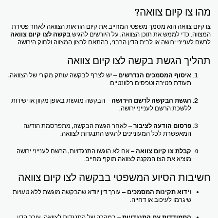
מהו צו קיום צוואה?
צו קיום צוואה הוא מסמך משפטי המחייב את קיום הוראות הצוואה לאחר פטירת
המצווה. כדי לממש את תוכן הצוואה, על היורשים להגיש
בקשה לצו קיום צוואה
לרשם לענייני ירושה או לבית הדין הרבני, בהתאם לרצון המצווה ולחוק הירושה.
תהליך הגשת בקשה לצו קיום צוואה
איסוף המסמכים הנדרשים
– יש לצרף לבקשה עותק מקורי של הצוואה,
תעודת פטירה וטפסים רלוונטיים.
הגשת הבקשה לרשם הירושה
– הבקשה מוגשת באופן מקוון או ישירות
ללשכת הרשם לענייני ירושה.
פרסום הודעה לציבור
– לאחר הגשת הבקשה, מתפרסמת הודעה
המאפשרת לכל המעוניינים להגיש התנגדות לצוואה.
קבלת צו קיום צוואה
– אם לא הוגשו התנגדויות, הרשם לענייני ירושה
מוציא את הצו המקנה לצוואה תוקף מחייב.
חשיבות הסיוע המשפטי בבקשה לצו קיום צוואה
וידוא תקינות המסמכים
– עורך דין יוודא שהבקשה מוגשת ללא טעויות
שיגרמו לעיכוב או דחייה.
התמודדות עם התנגדויות
– במקרה של התנגדות לצוואה, עורך הדין