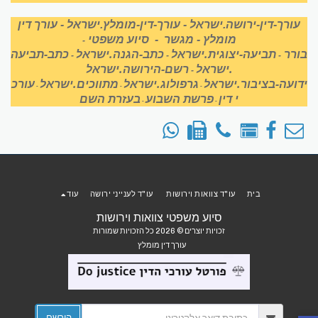
עורך-דין-ירושה.ישראל
-
עורך-דין-מומלץ.ישראל
-
עורך דין
מומלץ
-
מגשר
-
סיוע משפטי
-
בורר
תביעה-יצוגית.ישראל
כתב-הגנה.ישראל
כתב-תביעה
-
-
-
.ישראל
רשם-הירושה.ישראל
-
ידועה-בציבור.ישראל
גרפולוג.ישראל
מתווכים.ישראל
עורכ
-
-
-
י דין
פרשת השבוע
בעזרת השם
-
-
בית
עו"ד צוואות וירושות
עו"ד לענייני ירושה
עוד
סיוע משפטי צוואות וירושות
זכויות יוצרים © 2026 כל הזכויות שמורות
עורך דין מומלץ
הירשם