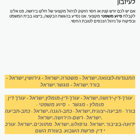
לעיזבון
אם יש לכם יורש קטין או חסוי הזקוק לניהול מקצועי של חלקו בירושה, פנו אלינו
לקבלת
סיוע משפטי
מקצועי. אנו נסייע בהגשת הבקשה, בייצוג בבית המשפט
ובפיקוח על ניהול הנכסים לטובת החסוי.
התנגדות-לצוואה.ישראל
-
משטרה.ישראל
-
גירושין.ישראל
-
בורר.ישראל
-
מגשר.ישראל
עורך-דין-ירושה.ישראל
-
עורך-דין-מומלץ.ישראל
-
עורך דין
מומלץ
-
מגשר
-
סיוע משפטי
-
בורר
תביעה-יצוגית.ישראל
כתב-הגנה.ישראל
כתב-תביעה
-
-
-
.ישראל
רשם-הירושה.ישראל
-
ידועה-בציבור.ישראל
גרפולוג.ישראל
מתווכים.ישראל
עורכ
-
-
-
י דין
פרשת השבוע
בעזרת השם
-
-