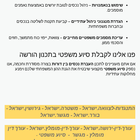
שימוש בנאמנויות
– ניהול נכסים לטובת יורשים באמצעות נאמנים
מוסמכים.
הגדרת מנגנוני ניהול עתידיים
– קביעת תקנות לשליטה בנכסים
ובחברות משפחתיות.
עריכת מסמכים משפטיים מחייבים
– צוואות, ייפוי כוח מתמשך, חוזים
והסכמי ממון.
פנו אלינו לקבלת סיוע משפטי בתכנון הורשה
אם אתם מעוניינים לתכנן
העברת נכסים בין דורות
בצורה מסודרת וחכמה, אנו
נספק
סיוע משפטי
מקצועי שיבטיח את הגנת ההון המשפחתי שלכם וימנע
מחלוקות עתידיות.
התנגדות-לצוואה.ישראל
-
משטרה.ישראל
-
גירושין.ישראל
-
בורר.ישראל
-
מגשר.ישראל
עורך-דין-ירושה.ישראל
-
עורך-דין-מומלץ.ישראל
-
עורך דין
מומלץ
-
מגשר
-
סיוע משפטי
-