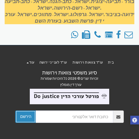
בורר
תביעה-יצוגית.ישראל
כתב-הגנה.ישראל
כתב-תביעה
-
-
-
.ישראל
רשם-הירושה.ישראל
-
ידועה-בציבור.ישראל
גרפולוג.ישראל
מתווכים.ישראל
עורכ
-
-
-
י דין
פרשת השבוע
בעזרת השם
-
-
בית
עו"ד צוואות וירושות
עו"ד לענייני ירושה
עוד
סיוע משפטי צוואות וירושות
זכויות יוצרים © 2026 כל הזכויות שמורות
עורך דין מומלץ
הירשם