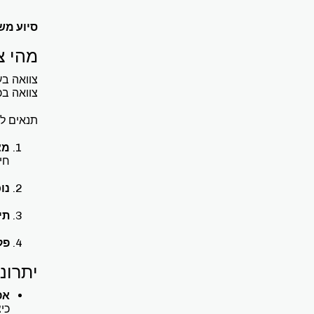
סיוע מש
מהי צ
צוואה בע
צוואה בכ
תנאים לע
מצ
חי
נו
תי
פק
יתרונ
אפ
כי