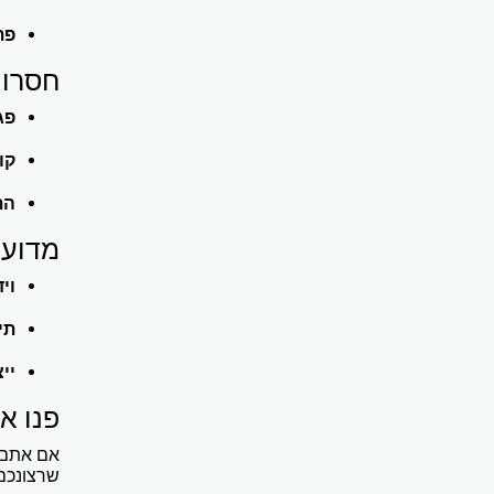
פת
חסרונ
פג
קו
הת
מדוע 
וי
תי
יי
פנו א
אם אתם א
שרצונכם 