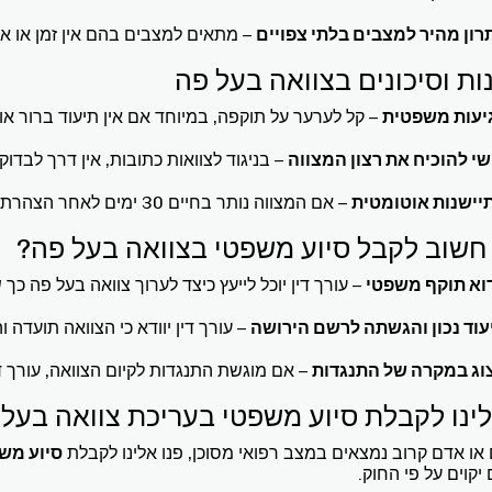
רון מהיר למצבים בלתי צפויים
– מתאים למצבים בהם אין זמן או א
ות וסיכונים בצוואה בעל פה
יעות משפטית
– קל לערער על תוקפה, במיוחד אם אין תיעוד ברור או
שי להוכיח את רצון המצווה
– בניגוד לצוואות כתובות, אין דרך לבדו
יישנות אוטומטית
– אם המצווה נותר בחיים 30 ימים לאחר הצהרת הצוואה, הצוואה מתבטלת באופן אוטומטי.
חשוב לקבל סיוע משפטי בצוואה בעל פה?
דוא תוקף משפטי
– עורך דין יוכל לייעץ כיצד לערוך צוואה בעל פה כ
עוד נכון והגשתה לרשם הירושה
– עורך דין יוודא כי הצוואה תועדה
צוג במקרה של התנגדות
– אם מוגשת התנגדות לקיום הצוואה, עורך ד
לינו לקבלת סיוע משפטי בעריכת צוואה בעל
ו אדם קרוב נמצאים במצב רפואי מסוכן, פנו אלינו לקבלת
סיוע מש
יקוים על פי החוק.