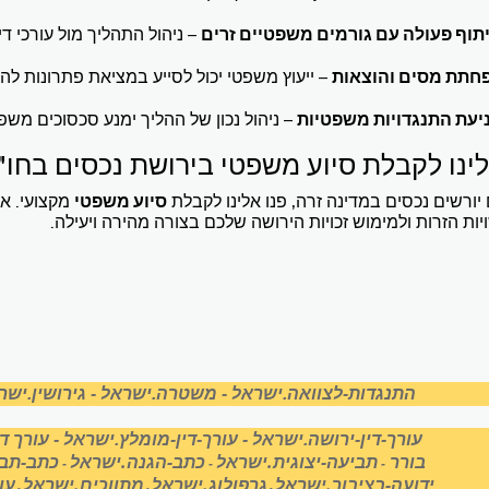
תוף פעולה עם גורמים משפטיים זרים
– ניהול התהליך מול עורכי ד
חתת מסים והוצאות
– ייעוץ משפטי יכול לסייע במציאת פתרונות לה
יעת התנגדויות משפטיות
– ניהול נכון של ההליך ימנע סכסוכים משפ
לינו לקבלת סיוע משפטי בירושת נכסים בחו"
ורשים נכסים במדינה זרה, פנו אלינו לקבלת
סיוע משפטי
מקצועי. א
ות הזרות ולמימוש זכויות הירושה שלכם בצורה מהירה ויעילה.
התנגדות-לצוואה.ישראל
-
משטרה.ישראל
-
גירושין.ישר
עורך-דין-ירושה.ישראל
-
עורך-דין-מומלץ.ישראל
-
עורך ד
בורר
תביעה-יצוגית.ישראל
כתב-הגנה.ישראל
כתב-תבי
-
-
-
ידועה-בציבור.ישראל
גרפולוג.ישראל
מתווכים.ישראל
עור
-
-
-