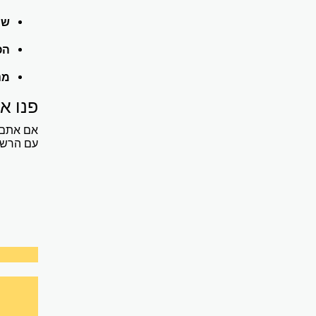
שי
הפ
מנ
פנו א
אם אתם י
עם הרשוי