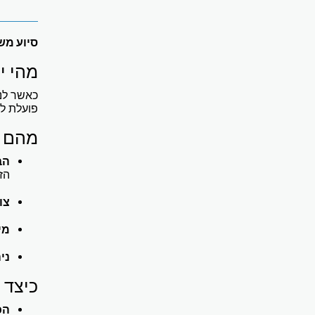
סיוע מש
מהי י
כאשר לנפ
פועלת לפ
מהם ה
הב
הזכ
צו
מי
ני
כיצד 
הכ